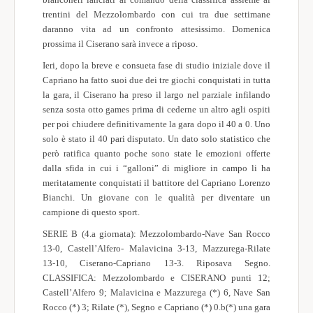
trentini del Mezzolombardo con cui tra due settimane
daranno vita ad un confronto attesissimo. Domenica
prossima il Ciserano sarà invece a riposo.
Ieri, dopo la breve e consueta fase di studio iniziale dove il
Capriano ha fatto suoi due dei tre giochi conquistati in tutta
la gara, il Ciserano ha preso il largo nel parziale infilando
senza sosta otto games prima di cederne un altro agli ospiti
per poi chiudere definitivamente la gara dopo il 40 a 0. Uno
solo è stato il 40 pari disputato. Un dato solo statistico che
però ratifica quanto poche sono state le emozioni offerte
dalla sfida in cui i “galloni” di migliore in campo li ha
meritatamente conquistati il battitore del Capriano Lorenzo
Bianchi. Un giovane con le qualità per diventare un
campione di questo sport.
SERIE B (4.a giornata): Mezzolombardo-Nave San Rocco
13-0, Castell’Alfero- Malavicina 3-13, Mazzurega-Rilate
13-10, Ciserano-Capriano 13-3. Riposava Segno.
CLASSIFICA: Mezzolombardo e CISERANO punti 12;
Castell’Alfero 9; Malavicina e Mazzurega (*) 6, Nave San
Rocco (*) 3; Rilate (*), Segno e Capriano (*) 0.b(*) una gara