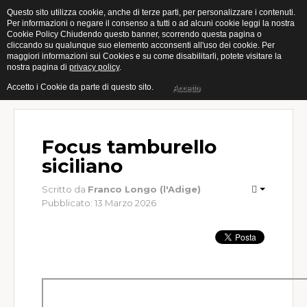
Questo sito utilizza cookie, anche di terze parti, per personalizzare i contenuti.
Per informazioni o negare il consenso a tutti o ad alcuni cookie leggi la nostra
Cookie Policy Chiudendo questo banner, scorrendo questa pagina o
Home
cliccando su qualunque suo elemento acconsenti all'uso dei cookie. Per
maggiori informazioni sui Cookies e su come disabilitarli, potete visitare la
nostra pagina di
privacy policy
.
Categorie
Accetto i Cookie da parte di questo sito.
Accetto
Open
Muro
Focus tamburello
Indoor
siciliano
Giovanili
Scritto da
Franco Longo (l'Adige)
Pubblicato: 13 Marzo 2026
Femminile
Gallery
Eventi
Calendari