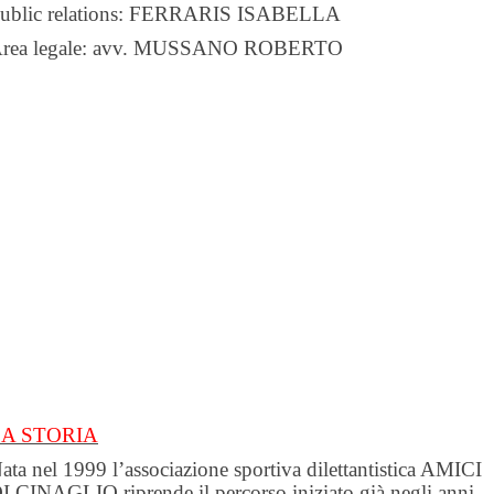
ublic relations: FERRARIS ISABELLA
rea legale:
avv. MUSSANO ROBERTO
LA STORIA
ata nel 1999 l’associazione sportiva dilettantistica AMICI
I CINAGLIO riprende il percorso iniziato già negli anni