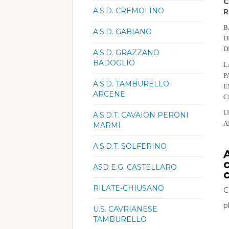
C
A.S.D. CREMOLINO
R
B
A.S.D. GABIANO
D
D
A.S.D. GRAZZANO
BADOGLIO
L
P
A.S.D. TAMBURELLO
E
ARCENE
C
U
A.S.D.T. CAVAION PERONI
A
MARMI
A.S.D.T. SOLFERINO
ASD E.G. CASTELLARO
RILATE-CHIUSANO
C
p
U.S. CAVRIANESE
TAMBURELLO