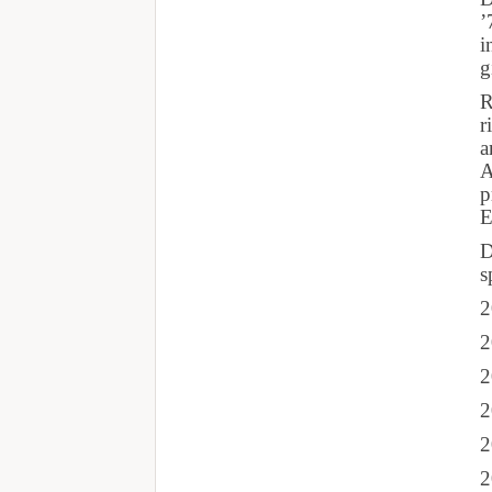
’
i
g
R
r
a
A
p
E
D
s
2
2
2
2
2
2