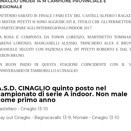
INAGLIO UNDER 14 M CAMPIONE PROVINCIALE E
EGIONALE
ATTENDO SABATO IN FINALE I PARI ETA' DEL CASTELL'ALFERO I RAGAZ
I MISTER PITETTI SI SONO AGGIUDICATI IL TITOLO CHE GLI PERMETTER
I PARTECIPARE AGLI INTERREGIONALI INDOOR 2017.
A ROSA E' COMPOSTA DA TONON LORENZO, MARTINETTO TOMMAS
ARENA LORENZO, MANGANELLI ALESSIO, TRINCHERO ALEX E BRU
MANUELE SEGUITI CON PAZIENZA DAL DT PITETTI ROBERTO E DAL 
ERON BRUNO.
N BUON INIZIO DI QUESTA STAGIONE COINCIDENTE CON IL 5
NNIVERSARIO DI TAMBURELLO A CINAGLIO
A.S.D. CINAGLIO quinto posto nel
campionato di serie A indoor. Non male
come primo anno
astellaro - Cinaglio 13-10
lay out Cinaglio - Bagnacavallo 13-9, Monale - Cinaglio 13-10