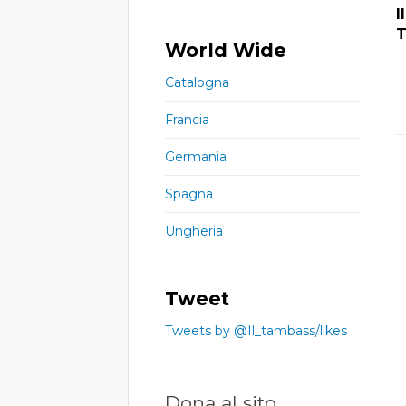
I
T
World Wide
Catalogna
Francia
Germania
Spagna
Ungheria
Tweet
Tweets by @Il_tambass/likes
Dona al sito