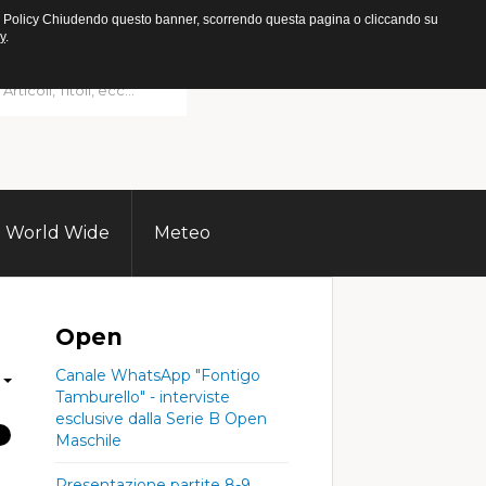
ookie Policy Chiudendo questo banner, scorrendo questa pagina o cliccando su
y
.
World Wide
Meteo
Open
Canale WhatsApp "Fontigo
Tamburello" - interviste
esclusive dalla Serie B Open
Maschile
Presentazione partite 8-9