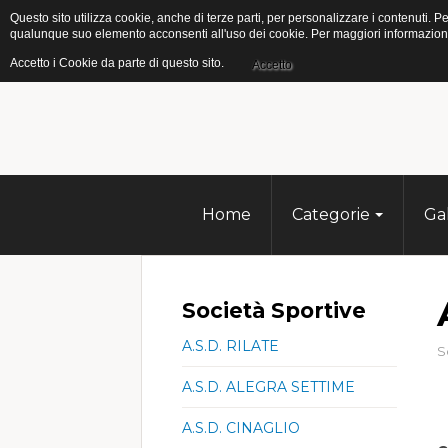
Questo sito utilizza cookie, anche di terze parti, per personalizzare i contenuti
qualunque suo elemento acconsenti all'uso dei cookie. Per maggiori informazioni s
Accetto i Cookie da parte di questo sito.
Accetto
Home
Categorie
Ga
Società Sportive
A.S.D. RILATE
S
A.S.D. ALEGRA SETTIME
A.S.D. CINAGLIO