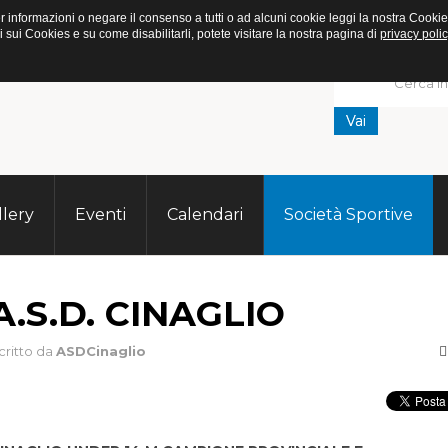
. Per informazioni o negare il consenso a tutti o ad alcuni cookie leggi la nostra C
ui Cookies e su come disabilitarli, potete visitare la nostra pagina di
privacy polic
Vai
llery
Eventi
Calendari
Società Sportive
A.S.D. CINAGLIO
critto da
ASDCinaglio