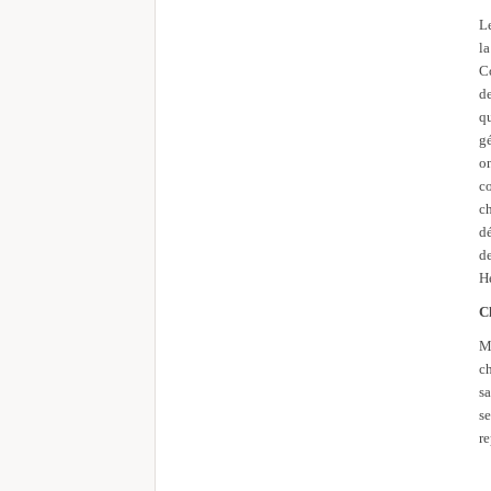
Le
la
C
de
q
g
o
c
c
dé
d
Hé
C
M
ch
sa
s
r