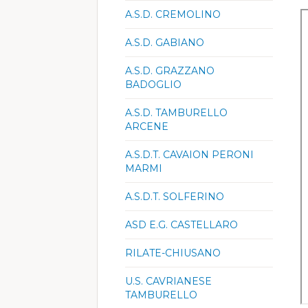
A.S.D. CREMOLINO
A.S.D. GABIANO
A.S.D. GRAZZANO
BADOGLIO
A.S.D. TAMBURELLO
ARCENE
A.S.D.T. CAVAION PERONI
MARMI
A.S.D.T. SOLFERINO
ASD E.G. CASTELLARO
RILATE-CHIUSANO
U.S. CAVRIANESE
TAMBURELLO