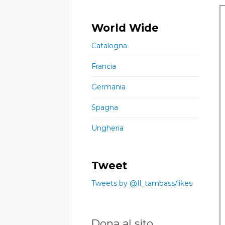
World Wide
Catalogna
Francia
Germania
Spagna
Ungheria
Tweet
Tweets by @Il_tambass/likes
Dona al sito