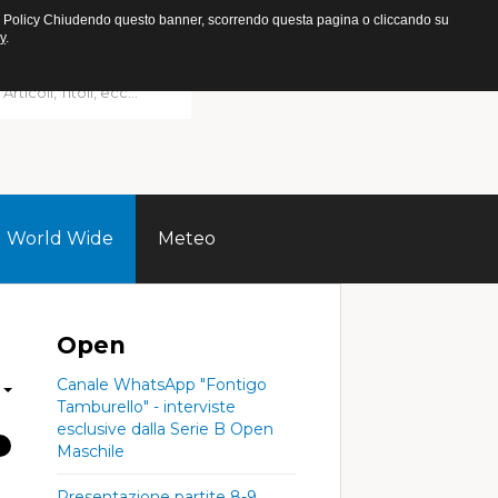
ookie Policy Chiudendo questo banner, scorrendo questa pagina o cliccando su
y
.
World Wide
Meteo
Open
Canale WhatsApp "Fontigo
Tamburello" - interviste
esclusive dalla Serie B Open
Maschile
Presentazione partite 8-9