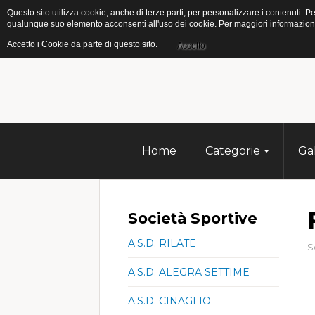
Questo sito utilizza cookie, anche di terze parti, per personalizzare i contenuti
qualunque suo elemento acconsenti all'uso dei cookie. Per maggiori informazioni s
Accetto i Cookie da parte di questo sito.
Accetto
Home
Categorie
Ga
Società Sportive
A.S.D. RILATE
S
A.S.D. ALEGRA SETTIME
A.S.D. CINAGLIO