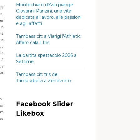
Montechiaro d’Asti piange
dre
Giovanni Panzini, una vita
in,
dedicata al lavoro, alle passioni
ur
e agli affetti
ais
té
Tambass cit: a Viarigi l'Athletic
is
Alfero cala il tris
de
le
La partita spettacolo 2026 a
 à
Settime
ipe
at
Tambass cit: tris dei
Tamburbelvi a Zenevreto
se
Facebook Slider
 en
les
Likebox
ou