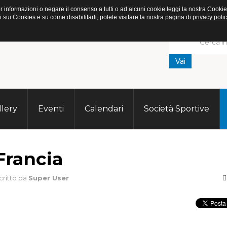
. Per informazioni o negare il consenso a tutti o ad alcuni cookie leggi la nostra C
ui Cookies e su come disabilitarli, potete visitare la nostra pagina di
privacy polic
Vai
llery
Eventi
Calendari
Società Sportive
Francia
critto da
Super User