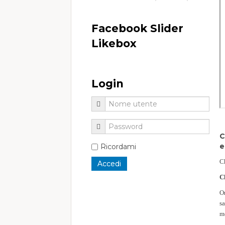
Facebook Slider
Likebox
Login
C
e
Ricordami
C
C
O
sa
m