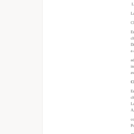
L
La
C
E
ch
Da
a 
ad
in
av
C
E
ch
L
A,
co
P