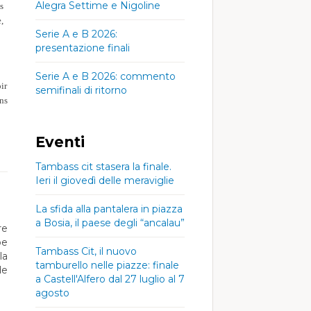
Alegra Settime e Nigoline
s
,
Serie A e B 2026:
presentazione finali
Serie A e B 2026: commento
ir
semifinali di ritorno
ns
Eventi
Tambass cit stasera la finale.
Ieri il giovedì delle meraviglie
La sfida alla pantalera in piazza
a Bosia, il paese degli “ancalau”
re
pe
Tambass Cit, il nuovo
la
tamburello nelle piazze: finale
de
a Castell'Alfero dal 27 luglio al 7
agosto