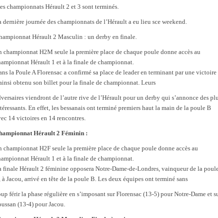
es championnats Hérault 2 et 3 sont terminés.
 dernière journée des championnats de l’Hérault a eu lieu sce weekend.
hampionnat Hérault 2 Masculin : un derby en finale.
n championnat H2M seule la première place de chaque poule donne accès au
ampionnat Hérault 1 et à la finale de championnat.
ns la Poule A Florensac a confirmé sa place de leader en terminant par une victoire 
ainsi obtenu son billet pour la finale de championnat. Leurs
versaires viendront de l’autre rive de l’Hérault pour un derby qui s’annonce des pl
téressants. En effet, les bessanais ont terminé premiers haut la main de la poule B
ec 14 victoires en 14 rencontres.
hampionnat Hérault 2 Féminin :
n championnat H2F seule la première place de chaque poule donne accès au
ampionnat Hérault 1 et à la finale de championnat.
a finale Hérault 2 féminine opposera Notre-Dame-de-Londres, vainqueur de la poul
 à Jacou, arrivé en tête de la poule B. Les deux équipes ont terminé sans
up férir la phase régulière en s’imposant sur Florensac (13-5) pour Notre-Dame et s
oussan (13-4) pour Jacou.