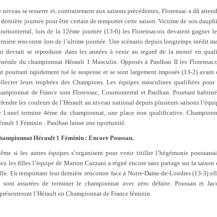
 niveau se resserre et, contrairement aux saisons précédentes, Florensac a dû atten
 dernière journée pour être certain de remporter cette saison. Victime de son dauph
ournonterral, lors de la 12ème journée (13-6) les Florensacois devaient gagner le
rnière rencontre lors de l’ultime journée. Une scénario depuis longtemps inédit m
ui devrait se reproduire dans les années à venir au regard de la monté en quali
énérale du championnat Hérault 1 Masculin. Opposés à Paulhan II les Florensaco
nt pourtant rapidement tué le suspense et se sont largement imposés (13-2) avant 
ollecter leurs trophées des Champions. Les équipes masculines qualifiées pour 
hampionnat de France sont Florensac, Cournonterral et Paulhan. Pourtant habitué
fendre les couleurs de l’Hérault au niveau national depuis plusieurs saisons l’équ
e Lunel termine 4ème du championnat, une place non qualificative. Championn
rault 1 Féminin : Paulhan laisse une oportunité.
hampionnat Hérault 1 Féminin : Encore Poussan.
ême si les autres équipes s’organisent pour venir titiller l’hégémonie poussanai
ez les filles l’équipe de Marion Cazzani a régné encore sans partage sur la saison
lle. En remportant leur dernière rencontre face à Notre-Dame-de-Londres (13-3) el
e sont assurées de terminer le championnat avec zéro défaite. Poussan et Jac
eprésenteront l’Hérault en Championnat de France féminin.