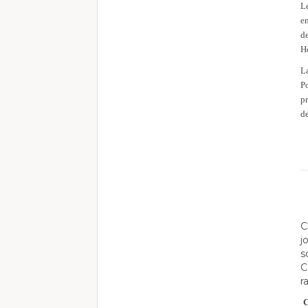
Le
en
de
H
La
Po
p
de
C
j
s
C
r
C