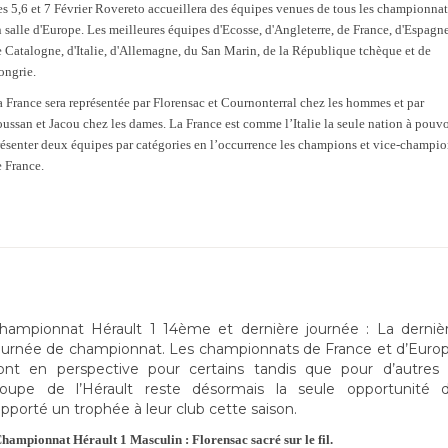
s 5,6 et 7 Février Rovereto accueillera des équipes venues de tous les championnat
 salle d'Europe. Les meilleures équipes d'Ecosse, d'Angleterre, de France, d'Espagne
 Catalogne, d'Italie, d'Allemagne, du San Marin, de la République tchèque et de
ongrie.
 France sera représentée par Florensac et Cournonterral chez les hommes et par
ussan et Jacou chez les dames. La France est comme l’Italie la seule nation à pouvo
résenter deux équipes par catégories en l’occurrence les champions et vice-champio
 France.
hampionnat Hérault 1 14ème et dernière journée : La derniè
ournée de championnat. Les championnats de France et d’Euro
ont en perspective pour certains tandis que pour d’autres 
oupe de l’Hérault reste désormais la seule opportunité 
apporté un trophée à leur club cette saison.
hampionnat Hérault 1 Masculin : Florensac sacré sur le fil.