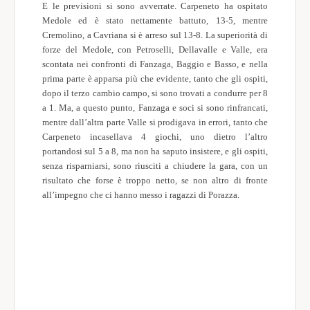
E le previsioni si sono avverrate. Carpeneto ha ospitato
Società Sportive
Medole ed è stato nettamente battuto, 13-5, mentre
Cremolino, a Cavriana si è arreso sul 13-8. La superiorità di
World Wide
forze del Medole, con Petroselli, Dellavalle e Valle, era
scontata nei confronti di Fanzaga, Baggio e Basso, e nella
Meteo
prima parte è apparsa più che evidente, tanto che gli ospiti,
dopo il terzo cambio campo, si sono trovati a condurre per 8
a 1. Ma, a questo punto, Fanzaga e soci si sono rinfrancati,
mentre dall’altra parte Valle si prodigava in errori, tanto che
Carpeneto incasellava 4 giochi, uno dietro l’altro
portandosi sul 5 a 8, ma non ha saputo insistere, e gli ospiti,
senza risparniarsi, sono riusciti a chiudere la gara, con un
risultato che forse è troppo netto, se non altro di fronte
all’impegno che ci hanno messo i ragazzi di Porazza.