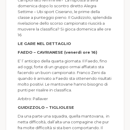
campionato femminile? La risposta si avrà
domenica dopo lo scontro diretto Alegra
Settime – Ubi sport Ciserano, le prime della
classe a punteggio pieno. Il Guidizzolo, splendida
rivelazione dello scorso campionato riuscirà a
muovere la classifica? Si gioca domenica alle ore
16
LE GARE NEL DETTAGLIO
FAEDO – CAVRIANESE (venerdì ore 16)
E’ l’ anticipo della quarta giornata. Il Faedo, fino
ad oggi, forte di un gruppo ormai affiatato sta
facendo un buon campionato. Franco Zeni da
quando è arrivato a Faedo sta ottenendo risultati
molto positivi. Le mantovane hanno bisogno di
punti per risalire in classifica.
Arbitro: Pallaver
GUIDIZZOLO – TIGLIOLESE
Da una parte una squadra, quella mantovana, in
netta difficoltà, dall’alta una compagine che pur
fra molte difficoltà si sta ben comportando. Il