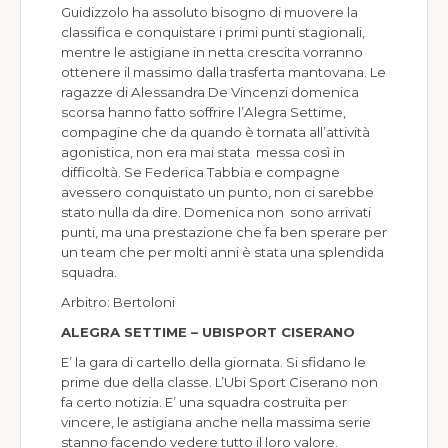
Guidizzolo ha assoluto bisogno di muovere la
classifica e conquistare i primi punti stagionali,
mentre le astigiane in netta crescita vorranno
ottenere il massimo dalla trasferta mantovana. Le
ragazze di Alessandra De Vincenzi domenica
scorsa hanno fatto soffrire l’Alegra Settime,
compagine che da quando è tornata all’attività
agonistica, non era mai stata messa così in
difficoltà. Se Federica Tabbia e compagne
avessero conquistato un punto, non ci sarebbe
stato nulla da dire. Domenica non sono arrivati
punti, ma una prestazione che fa ben sperare per
un team che per molti anni è stata una splendida
squadra.
Arbitro: Bertoloni
ALEGRA SETTIME – UBISPORT CISERANO
E’ la gara di cartello della giornata. Si sfidano le
prime due della classe. L’Ubi Sport Ciserano non
fa certo notizia. E’ una squadra costruita per
vincere, le astigiana anche nella massima serie
stanno facendo vedere tutto il loro valore.