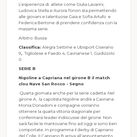
L’esperienza di atlete come Giulia Lavarini,
Ludovica Stella e Aurora Tonon sta permettendo
alle giovani e talentuose Gaia e Sofia Artufo e
Federica Bertone di prendere confidenza con la
massima serie.
Arbitro: Bussa
Classifica:
Alegra Settime e Ubisport Ciserano
9
,
Tigliolese e Faedo 4, Cavrianese 1, Guidizzolo
0.
SERIE B
Nigoline a Capriana nel girone B il match
clou Nave San Rocco - Segno
Quarta giornata anche per la serie cadetta. Nel
girone A, la capolista Nigoline andrà a Cavriana .
Monia Donadoni e compagne vorranno
ottenere la quarta vittoria stagionale per
confermarsi leader indiscusse del girone. Non
sarà facile le mantovane fino ad oggi si sono ben
comportate. In programma il derby di Capriano
del Colle. Il Capriano B arriva all’appuntamento