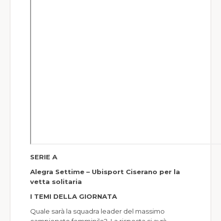
Società Sportive
World Wide
Meteo
SERIE A
Alegra Settime – Ubisport Ciserano per la
vetta solitaria
I TEMI DELLA GIORNATA
Quale sarà la squadra leader del massimo