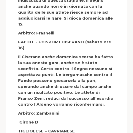
indiscussa di questa stagione. Il Segno
anche quando non è in giornata con la
qualità delle sue atlete riesce sempre ad
aggiudicarsi le gare. Si gioca domenica alle
15.
Arbitro: Frasnelli
FAEDO - UBISPORT CISERANO (sabato ore
16)
Il Ciserano anche domenica scorsa ha fatto
la sua onesta gara, anche se è stato
sconfitto. Certo contro il Segno nessuno si
aspettava punti. Le bergamasche contro il
Faedo possono giocarsela alla pari,
sperando anche di uscire dal campo anche
con un risultato positivo. Le atlete di
Franco Zeni, reduci dal successo all’esordio
contro l’Aldeno vorranno riconfermarsi
.
Arbitro:
Zambanini
Girone B
TIGLIOLESE – CAVRIANESE