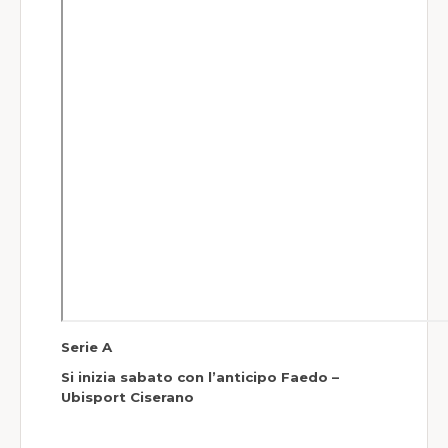
Società Sportive
World Wide
Meteo
Serie A
Si inizia sabato con l’anticipo Faedo –
Ubisport Ciserano