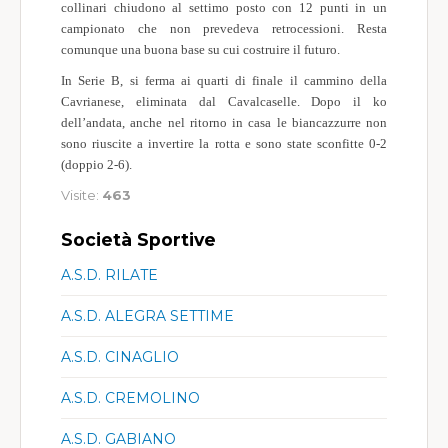
collinari chiudono al settimo posto con 12 punti in un
campionato che non prevedeva retrocessioni. Resta
comunque una buona base su cui costruire il futuro.
In Serie B, si ferma ai quarti di finale il cammino della
Cavrianese, eliminata dal Cavalcaselle. Dopo il ko
dell’andata, anche nel ritorno in casa le biancazzurre non
sono riuscite a invertire la rotta e sono state sconfitte 0-2
(doppio 2-6).
Visite:
463
Società Sportive
A.S.D. RILATE
A.S.D. ALEGRA SETTIME
A.S.D. CINAGLIO
A.S.D. CREMOLINO
A.S.D. GABIANO