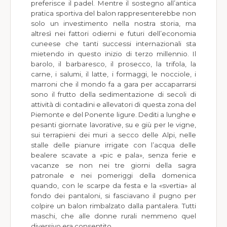
preferisce il padel. Mentre il sostegno all’antica
pratica sportiva del balon rappresenterebbe non
solo un investimento nella nostra storia, ma
altresì nei fattori odierni e futuri dell’economia
cuneese che tanti successi internazionali sta
mietendo in questo inizio di terzo millennio. Il
barolo, il barbaresco, il prosecco, la trifola, la
carne, i salumi, il latte, i formaggi, le nocciole, i
marroni che il mondo fa a gara per accaparrarsi
sono il frutto della sedimentazione di secoli di
attività di contadini e allevatori di questa zona del
Piemonte e del Ponente ligure. Dediti a lunghe e
pesanti giornate lavorative, su e giù per le vigne,
sui terrapieni dei muri a secco delle Alpi, nelle
stalle delle pianure irrigate con l’acqua delle
bealere scavate a «pic e pala», senza ferie e
vacanze se non nei tre giorni della sagra
patronale e nei pomeriggi della domenica
quando, con le scarpe da festa e la «svertia» al
fondo dei pantaloni, si fasciavano il pugno per
colpire un balon rimbalzato dalla pantalera. Tutti
maschi, che alle donne rurali nemmeno quel
diversivo era consentito.