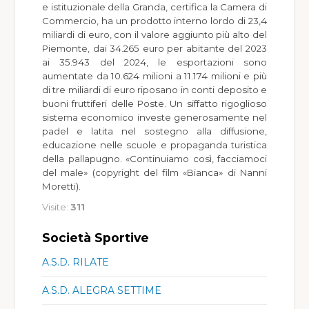
e istituzionale della Granda, certifica la Camera di
Commercio, ha un prodotto interno lordo di 23,4
miliardi di euro, con il valore aggiunto più alto del
Piemonte, dai 34.265 euro per abitante del 2023
ai 35.943 del 2024, le esportazioni sono
aumentate da 10.624 milioni a 11.174 milioni e più
di tre miliardi di euro riposano in conti deposito e
buoni fruttiferi delle Poste. Un siffatto rigoglioso
sistema economico investe generosamente nel
padel e latita nel sostegno alla diffusione,
educazione nelle scuole e propaganda turistica
della pallapugno. «Continuiamo così, facciamoci
del male» (copyright del film «Bianca» di Nanni
Moretti).
Visite:
311
Società Sportive
A.S.D. RILATE
A.S.D. ALEGRA SETTIME