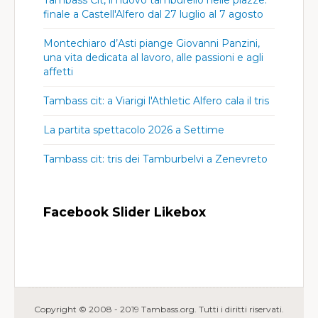
Tambass Cit, il nuovo tamburello nelle piazze:
finale a Castell'Alfero dal 27 luglio al 7 agosto
Montechiaro d’Asti piange Giovanni Panzini,
una vita dedicata al lavoro, alle passioni e agli
affetti
Tambass cit: a Viarigi l'Athletic Alfero cala il tris
La partita spettacolo 2026 a Settime
Tambass cit: tris dei Tamburbelvi a Zenevreto
Facebook Slider Likebox
Copyright © 2008 - 2019 Tambass.org. Tutti i diritti riservati.