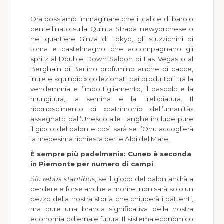
Ora possiamo immaginare che il calice di barolo
centellinato sulla Quinta Strada newyorchese o
nel quartiere Ginza di Tokyo, gli stuzzichini di
toma e castelmagno che accompagnano gli
spritz al Double Down Saloon di Las Vegas o al
Berghain di Berlino profumino anche di cacce,
intre e «quindici» collezionati dai produttori tra la
vendemmia e l’imbottigliamento, il pascolo e la
mungitura, la semina e la trebbiatura. Il
riconoscimento di «patrimonio dell’umanità»
assegnato dall’Unesco alle Langhe include pure
il gioco del balon e così sarà se l’Onu accoglierà
la medesima richiesta per le Alpi del Mare.
È sempre più padelmania: Cuneo è seconda
in Piemonte per numero di campi
Sic rebus stantibus
, se il gioco del balon andrà a
perdere e forse anche a morire, non sarà solo un
pezzo della nostra storia che chiuderà i battenti,
ma pure una branca significativa della nostra
economia odierna e futura. Il sistema economico