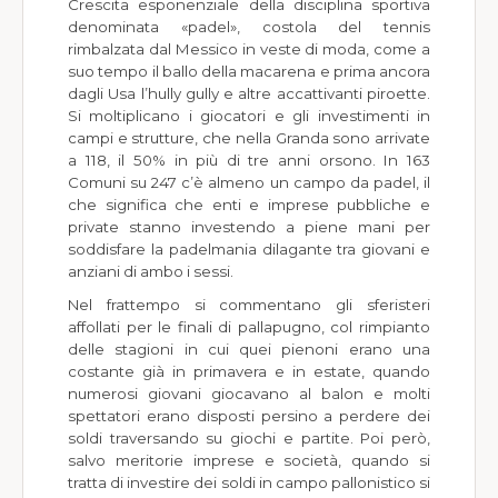
Crescita esponenziale della disciplina sportiva
denominata «padel», costola del tennis
rimbalzata dal Messico in veste di moda, come a
suo tempo il ballo della macarena e prima ancora
dagli Usa l’hully gully e altre accattivanti piroette.
Si moltiplicano i giocatori e gli investimenti in
campi e strutture, che nella Granda sono arrivate
a 118, il 50% in più di tre anni orsono. In 163
Comuni su 247 c’è almeno un campo da padel, il
che significa che enti e imprese pubbliche e
private stanno investendo a piene mani per
soddisfare la padelmania dilagante tra giovani e
anziani di ambo i sessi.
Nel frattempo si commentano gli sferisteri
affollati per le finali di pallapugno, col rimpianto
delle stagioni in cui quei pienoni erano una
costante già in primavera e in estate, quando
numerosi giovani giocavano al balon e molti
spettatori erano disposti persino a perdere dei
soldi traversando su giochi e partite. Poi però,
salvo meritorie imprese e società, quando si
tratta di investire dei soldi in campo pallonistico si