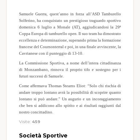
Samuele Guerra, quest’anno in forza all’ASD Tamburello
Solferino, ha conquistato un prestigioso traguardo sportivo
domenica 6 luglio a Monale (AT), aggiudicandosi la 29ª
Coppa Europa di tamburello open. Il suo team ha dimostrato
eccellenza e determinazione, superando prima la formazione
francese del Cournonterral e poi, in una finale avvincente, la
Cavrianese con il punteggio di 13-10.
La Commissione Sportiva, a nome dell’intera cittadinanza
di Monzambano, rinnova il proprio tifo e sostegno per i
futuri successi di Samuele.
Come affermava Thomas Stearns Eliot: “Solo chi rischia di
andare troppo lontano avrà la possibilità di scoprire quanto
lontano si può andare.” Un augurio e un incoraggiamento
che ben si addicono allo spirito e ai risultati raggiunti dal
nostro concittadino.
Visite:
459
Società Sportive