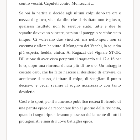
contro vecchi, Capuleti contro Montecchi ...
Società Sportive
Se poi la partita si decide agli ultimi colpi dopo tre ora e
mezza di gioco, vien da dire che il risultato non è giusto,
World Wide
qualsiasi risultato non lo sarebbe stato, tutte e due le
squadre dovevano vincere, persino il pareggio sarebbe stato
Meteo
iniquo. Ci volevano due vincitori, ma nello sport non si
costuma e allora ha vinto il Mongetto dei Vecchi, la squadra
più esperta, fredda, cinica. Ai Ragazzi del Vignale ST.OR.
l'illusione di aver visto per primi il traguardo sul 17 a 16 per
loro, dopo una rincorsa durata più di tre ore. Un miraggio
costato caro, che ha fatto nascere il desiderio di arrivare, di
accelerare il passo, di tirare il colpo, di sbagliare il punto
decisivo e veder svanire il sogno accarezzato con tanto
desiderio.
Così è lo sport, per il numeroso pubblico resterà il ricordo di
una partita epica da raccontare fino al giorno della rivincita,
quando i sogni riprenderanno possesso della mente di tutti i
protagonisti e sarà di nuovo battaglia epica.