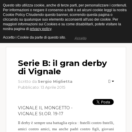
Questo sito utilizza cookie, anche di terze parti, per personalizzare i contenuti.
Per informazioni o negare il consenso a tutti o ad alcuni cookie leggi la nostra
Cookie Policy Chiudendo questo banner, scorrendo questa pagina o
Home
cliccando su qualunque suo elemento acconsenti all'uso dei cookie. Per
maggiori informazioni sui Cookies e su come disabilitarli, potete visitare la
nostra pagina di
privacy policy
.
Categorie
Accetto i Cookie da parte di questo sito.
Accetto
Open
Muro
Serie B: il gran derby
Indoor
di Vignale
Giovanili
Scritto da
Sergio Miglietta
Pubblicato: 13 Aprile 2015
Femminile
Gallery
VIGNALE IL MONGETTO -
VIGNALE St.OR. 19-17
Eventi
Il derby è sempre una battaglia epica : fratelli contro fratelli,
Calendari
amici contro amici, ma anche padri contro figli, giovani