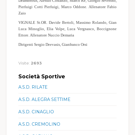
Deambrosis, Alessio Costanzo, Marco Re, Giorgio Severino,
Pierluigi Cotti Pierluigi, Marco Oddone. Allenatore Fabio
Zaio
VIGNALE St.OR. Davide Bertoli, Massimo Rolando, Gian
Luca Minoglio, Elia Volpe, Luca Vergnasco, Boccignone
Ettore. Allenatore Nuccio Demaria
Dirigenti Sergio Deevasis, Gianfranco Orsi
Visite:
2693
Società Sportive
A.S.D. RILATE
A.S.D. ALEGRA SETTIME
A.S.D. CINAGLIO
A.S.D. CREMOLINO