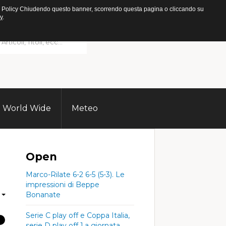
ookie Policy Chiudendo questo banner, scorrendo questa pagina o cliccando su
y
.
World Wide
Meteo
Open
Marco-Rilate 6-2 6-5 (5-3). Le
impressioni di Beppe
Bonanate
Serie C play off e Coppa Italia,
serie D play off 1.a giornata