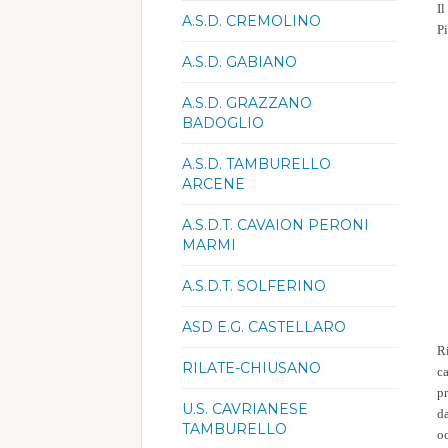
Il
A.S.D. CREMOLINO
P
A.S.D. GABIANO
A.S.D. GRAZZANO
BADOGLIO
A.S.D. TAMBURELLO
ARCENE
A.S.D.T. CAVAION PERONI
MARMI
A.S.D.T. SOLFERINO
ASD E.G. CASTELLARO
R
RILATE-CHIUSANO
c
p
U.S. CAVRIANESE
da
TAMBURELLO
o