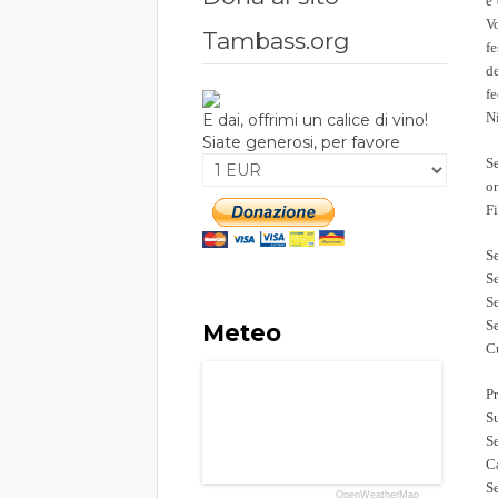
e
V
Tambass.org
fe
de
f
N
E dai, offrimi un calice di vino!
Siate generosi, per favore
S
o
Fi
Se
S
S
S
Meteo
C
P
S
S
Ca
S
OpenWeatherMap