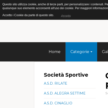
Questo sito utilizza cookie, anche di terze parti, per personalizzare i contenuti
qualunque suo elemento acconsenti all'uso dei cookie. Per maggiori informazioni s
Accetto i Cookie da parte di questo sito.
Accetto
Home
Categorie
Gal
Società Sportive
A.S.D. RILATE
A.S.D. ALEGRA SETTIME
S
A.S.D. CINAGLIO