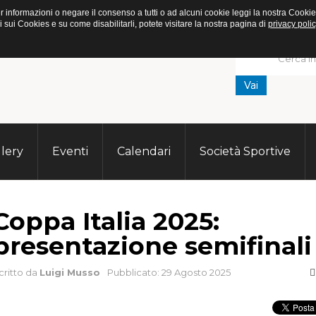
. Per informazioni o negare il consenso a tutti o ad alcuni cookie leggi la nostra C
ui Cookies e su come disabilitarli, potete visitare la nostra pagina di
privacy polic
Vai
lery
Eventi
Calendari
Società Sportive
Coppa Italia 2025:
presentazione semifinali
critto da
Luigi Musso
Pubblicato: 29 Agosto 2025