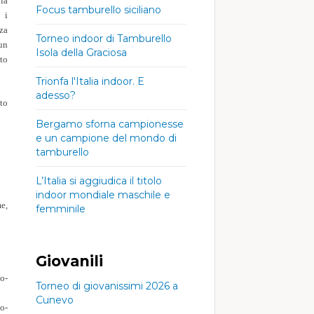
ia
Focus tamburello siciliano
 i
rza
Torneo indoor di Tamburello
 un
Isola della Graciosa
to
Trionfa l'Italia indoor. E
adesso?
to
Bergamo sforna campionesse
e un campione del mondo di
tamburello
L’Italia si aggiudica il titolo
indoor mondiale maschile e
e,
femminile
Giovanili
o-
Torneo di giovanissimi 2026 a
Cunevo
o-