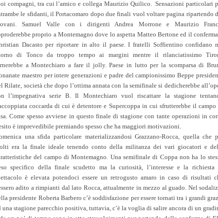
uoi compagni, tra cui l’amico e collega Maurizio Quilico. Sensazioni particolari p
trambe le sfidanti, il Portacomaro dopo due finali vuol voltare pagina ripartendo 
iovani. Samuel Valle con i dirigenti Andrea Morrone e Maurizio Franc
pproderebbe proprio a Montemagno dove lo aspetta Matteo Bertone ed il conferma
ristian Dacasto per riportare in alto il paese. I fratelli Soffientino confidano 
itorno di Tonco da troppo tempo ai margini mentre il rilanciatissimo Tiro
ornerebbe a Montechiaro a fare il jolly. Paese in lutto per la scomparsa di Bru
onanate maestro per intere generazioni e padre del campionissimo Beppe presiden
l Rilate, società che dopo l’ottima annata con la semifinale si dedicherebbe all’o
on l’impegnativa serie B. Il Montechiaro vuol riscattare la stagione tentan
’accoppiata coccarda di cui è detentore e Supercoppa in cui sfrutterebbe il campo 
asa. Come spesso avviene in questo finale di stagione con tante operazioni in cor
’esito è imprevedibile premiando spesso che ha maggiori motivazioni.
omenica una sfida particolare materializzandosi Grazzano-Rocca, quella che p
olti era la finale ideale tenendo conto della militanza dei vari giocatori e del
aratteristiche del campo di Montemagno. Una semifinale di Coppa non ha lo stes
eso specifico della finale scudetto ma la curiosità, l’interesse e la richiesta 
pettacolo è elevata potendoci essere un retrogusto amaro in caso di risultati c
ssero adito a rimpianti dal lato Rocca, attualmente in mezzo al guado. Nel sodali
lla presidente Roberta Barbero c’è soddisfazione per essere tornati tra i grandi gra
 una stagione parecchio positiva, tuttavia, c’è la voglia di salire ancora di un grad