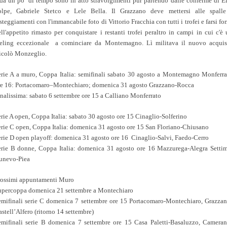
 da un po’ di tempo sono in atto stravolgimenti pur partendo dalle conferme di El
olpe, Gabriele Stetco e Lele Bella. Il Grazzano deve mettersi alle spalle
steggiamenti con l'immancabile foto di Vittorio Fracchia con tutti i trofei e farsi fo
ll'appetito rimasto per conquistare i restanti trofei peraltro in campi in cui c'è
eeling eccezionale a cominciare da Montemagno. Lì militava il nuovo acquis
icolò Monzeglio.
erie A a muro, Coppa Italia: semifinali sabato 30 agosto a Montemagno Monferra
re 16: Portacomaro–Montechiaro; domenica 31 agosto Grazzano-Rocca
nalissima: sabato 6 settembre ore 15 a Calliano Monferrato
rie A open, Coppa Italia: sabato 30 agosto ore 15 Cinaglio-Solferino
erie C open, Coppa Italia: domenica 31 agosto ore 15 San Floriano-Chiusano
erie D open playoff: domenica 31 agosto ore 16 Cinaglio-Salvi, Faedo-Cerro
erie B donne, Coppa Italia: domenica 31 agosto ore 16 Mazzurega-Alegra Settim
unevo-Piea
rossimi appuntamenti Muro
upercoppa domenica 21 settembre a Montechiaro
emifinali serie C domenica 7 settembre ore 15 Portacomaro-Montechiaro, Grazzan
stell’Alfero (ritorno 14 settembre)
emifinali serie B domenica 7 settembre ore 15 Casa Paletti-Basaluzzo, Cameran