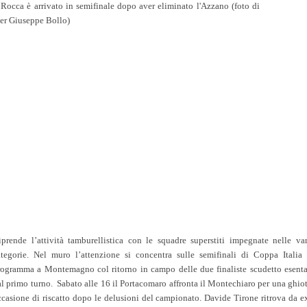
 Rocca è arrivato in semifinale dopo aver eliminato l'Azzano (foto di
ier Giuseppe Bollo)
iprende l’attività tamburellistica con le squadre superstiti impegnate nelle var
ategorie. Nel muro l’attenzione si concentra sulle semifinali di Coppa Italia 
rogramma a Montemagno col ritorno in campo delle due finaliste scudetto esenta
l primo turno. Sabato alle 16 il Portacomaro affronta il Montechiaro per una ghio
ccasione di riscatto dopo le delusioni del campionato. Davide Tirone ritrova da ex