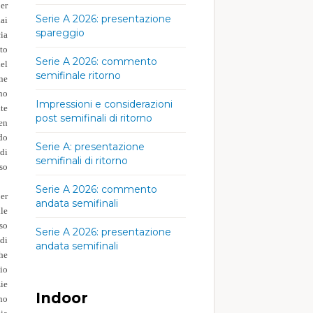
er
Serie A 2026: presentazione
dai
spareggio
ia
to
Serie A 2026: commento
nel
semifinale ritorno
ne
no
Impressioni e considerazioni
te
post semifinali di ritorno
pen
do
Serie A: presentazione
di
semifinali di ritorno
so
Serie A 2026: commento
er
andata semifinali
le
so
Serie A 2026: presentazione
di
andata semifinali
he
zio
zie
Indoor
ino