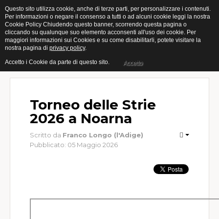
Questo sito utilizza cookie, anche di terze parti, per personalizzare i contenuti.
Per informazioni o negare il consenso a tutti o ad alcuni cookie leggi la nostra
Cookie Policy Chiudendo questo banner, scorrendo questa pagina o
Home
cliccando su qualunque suo elemento acconsenti all'uso dei cookie. Per
maggiori informazioni sui Cookies e su come disabilitarli, potete visitare la
nostra pagina di
privacy policy
.
Categorie
Accetto i Cookie da parte di questo sito.
Accetto
Open
Muro
Torneo delle Strie
Indoor
2026 a Noarna
Giovanili
Scritto da
Franco Longo (l'Adige)
Pubblicato: 05 Maggio 2026
Femminile
Gallery
Eventi
Calendari