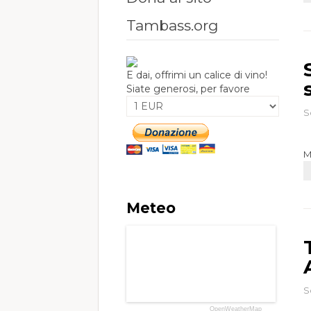
Tambass.org
E dai, offrimi un calice di vino!
Siate generosi, per favore
S
M
Meteo
S
OpenWeatherMap