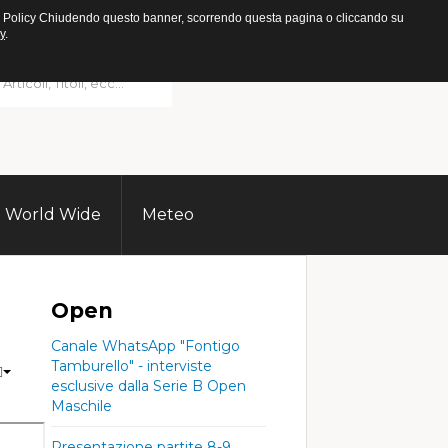
ookie Policy Chiudendo questo banner, scorrendo questa pagina o cliccando su
y
.
World Wide
Meteo
Open
Canale WhatsApp "Fontigo
Tamburello" - interviste
esclusive dalla Serie B Open
Maschile
Presentazione partite 8-9