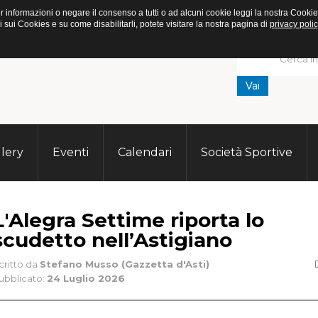
. Per informazioni o negare il consenso a tutti o ad alcuni cookie leggi la nostra C
ui Cookies e su come disabilitarli, potete visitare la nostra pagina di
privacy polic
Vai
lery
Eventi
Calendari
Società Sportive
L'Alegra Settime riporta lo
scudetto nell’Astigiano
critto da
Stefano Musso (Gazzetta d'Asti)
ubblicato:
24 Luglio 2026