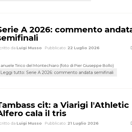
Serie A 2026: commento andat
semifinali
critto da
Luigi Musso
Pubblicato:
22 Luglio 2026
anuele Tirico del Montechiaro (foto di Pier Giuseppe Bollo)
Leggi tutto: Serie A 2026: commento andata semifinali
Tambass cit: a Viarigi l'Athletic
Alfero cala il tris
critto da
Luigi Musso
Pubblicato:
21 Luglio 2026