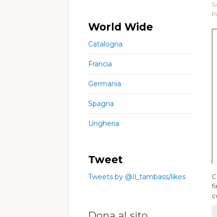
S
P
World Wide
Catalogna
Francia
Germania
Spagna
Ungheria
Tweet
Tweets by @Il_tambass/likes
C
f
c
Dona al sito