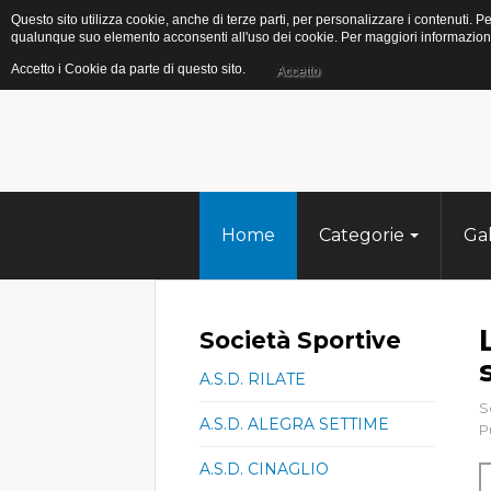
Questo sito utilizza cookie, anche di terze parti, per personalizzare i contenuti
qualunque suo elemento acconsenti all'uso dei cookie. Per maggiori informazioni s
Accetto i Cookie da parte di questo sito.
Accetto
Home
Categorie
Gal
Società Sportive
A.S.D. RILATE
S
A.S.D. ALEGRA SETTIME
P
A.S.D. CINAGLIO