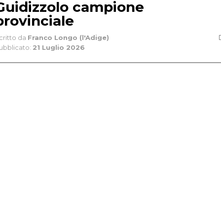
Guidizzolo campione
provinciale
critto da
Franco Longo (l'Adige)
ubblicato:
21 Luglio 2026