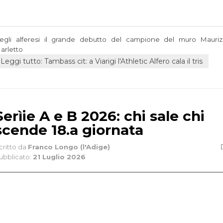
egli alferesi il grande debutto del campione del muro Mauriz
arletto
Leggi tutto: Tambass cit: a Viarigi l'Athletic Alfero cala il tris
Serìie A e B 2026: chi sale chi
scende 18.a giornata
critto da
Franco Longo (l'Adige)
ubblicato:
21 Luglio 2026