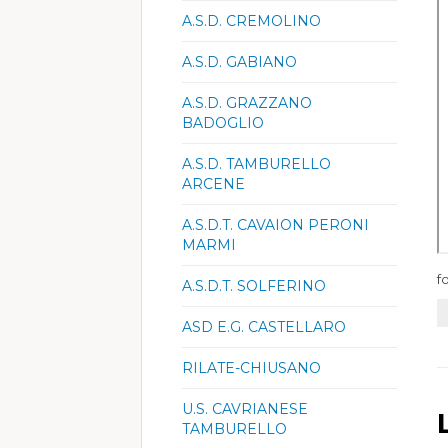
A.S.D. CREMOLINO
A.S.D. GABIANO
A.S.D. GRAZZANO
BADOGLIO
A.S.D. TAMBURELLO
ARCENE
A.S.D.T. CAVAION PERONI
MARMI
f
A.S.D.T. SOLFERINO
ASD E.G. CASTELLARO
RILATE-CHIUSANO
U.S. CAVRIANESE
TAMBURELLO