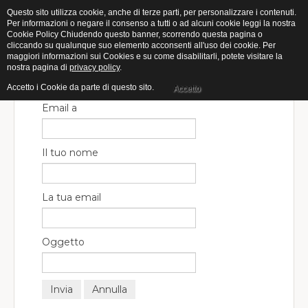
Questo sito utilizza cookie, anche di terze parti, per personalizzare i contenuti.
Per informazioni o negare il consenso a tutti o ad alcuni cookie leggi la nostra
Cookie Policy Chiudendo questo banner, scorrendo questa pagina o
cliccando su qualunque suo elemento acconsenti all'uso dei cookie. Per
maggiori informazioni sui Cookies e su come disabilitarli, potete visitare la
nostra pagina di
privacy policy
.
Chiudi finestra
Invia ad un amico.
Accetto i Cookie da parte di questo sito.
Accetto
Email a
Il tuo nome
La tua email
Oggetto
Invia
Annulla