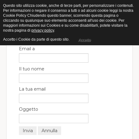
Questo sito utilizza cookie, anche di terze parti, per personalizzare i contenuti.
Per informazioni o negare il consenso a tutti o ad alcuni cookie leggi la nostra
Cookie Policy Chiudendo questo banner, scorrendo questa pagina o
cliccando su qualunque suo elemento acconsenti all'uso dei cookie. Per
maggiori informazioni sui Cookies e su come disabilitarli, potete visitare la
nostra pagina di
privacy policy
.
Chiudi finestra
Invia ad un amico.
Accetto i Cookie da parte di questo sito.
Accetto
Email a
Il tuo nome
La tua email
Oggetto
Invia
Annulla